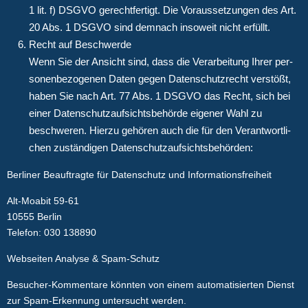
1 lit. f) DSGVO gerecht­fer­tigt. Die Vor­aus­set­zun­gen des Art.
20 Abs. 1 DSGVO sind dem­nach inso­weit nicht erfüllt.
Recht auf Beschwerde
Wenn Sie der Ansicht sind, dass die Ver­ar­bei­tung Ihrer per­
so­nen­be­zo­ge­nen Daten gegen Daten­schutz­recht ver­stößt,
haben Sie nach Art. 77 Abs. 1 DSGVO das Recht, sich bei
einer Daten­schutz­auf­sichts­be­hör­de eige­ner Wahl zu
beschwe­ren. Hier­zu gehö­ren auch die für den Ver­ant­wort­li­
chen zustän­di­gen Datenschutzaufsichtsbehörden:
Berliner Beauftragte für Datenschutz und Informationsfreiheit
Alt-Moabit 59-61
10555 Berlin
Telefon: 030 138890
Webseiten Analyse & Spam-Schutz
Besucher-Kommentare könnten von einem automatisierten Dienst
zur Spam-Erkennung untersucht werden.