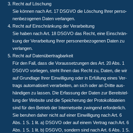
Recht auf Löschung
Sie kön­nen nach Art. 17 DSGVO die Löschung Ihrer per­so­
nen­be­zo­ge­nen Daten verlangen.
Recht auf Ein­schrän­kung der Verarbeitung
Sie haben nach Art. 18 DSGVO das Recht, eine Ein­schrän­
kung der Ver­ar­bei­tung Ihrer per­so­nen­be­zo­ge­nen Daten zu
verlangen.
Recht auf Datenübertragbarkeit
Für den Fall, dass die Vor­aus­set­zun­gen des Art. 20 Abs. 1
DSGVO vor­lie­gen, steht Ihnen das Recht zu, Daten, die wir
auf Grund­la­ge Ihrer Ein­wil­li­gung oder in Erfül­lung eines Ver­
trags auto­ma­ti­siert ver­ar­bei­ten, an sich oder an Drit­te aus­
hän­di­gen zu las­sen. Die Erfas­sung der Daten zur Bereit­stel­
lung der Web­site und die Spei­che­rung der Pro­to­koll­da­tei­en
sind für den Betrieb der Inter­net­sei­te zwin­gend erfor­der­lich.
Sie beru­hen daher nicht auf einer Ein­wil­li­gung nach Art. 6
Abs. 1 S. 1 lit. a) DSGVO oder auf einem Ver­trag nach Art. 6
Abs. 1 S. 1 lit. b) DSGVO, son­dern sind nach Art. 6 Abs. 1 S.