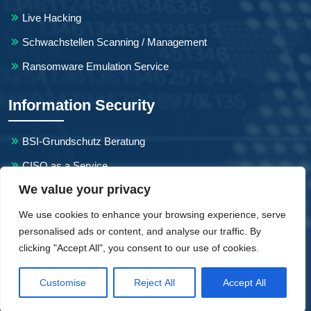
Live Hacking
Schwachstellen Scanning / Management
Ransomware Emulation Service
Information Security
BSI-Grundschutz Beratung
CISO as a Service
We value your privacy
NIS2-Beratung
We use cookies to enhance your browsing experience, serve
personalised ads or content, and analyse our traffic. By
clicking "Accept All", you consent to our use of cookies.
Copyright Mint Secure GmbH. All Rights Reserved.
Impressum
Datenschutzerklärung
Veranstaltungen
Customise
Reject All
Accept All
Kontakt