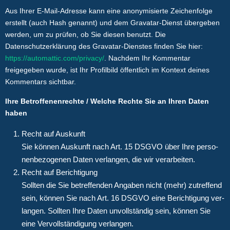
Aus Ihrer E-Mail-Adresse kann eine anonymisierte Zeichenfolge
erstellt (auch Hash genannt) und dem Gravatar-Dienst übergeben
werden, um zu prüfen, ob Sie diesen benutzt. Die
Datenschutzerklärung des Gravatar-Dienstes finden Sie hier:
https://automattic.com/privacy/
. Nachdem Ihr Kommentar
freigegeben wurde, ist Ihr Profilbild öffentlich im Kontext deines
Kommentars sichtbar.
Ihre Betroffenenrechte / Welche Rechte Sie an Ihren Daten
haben
Recht auf Auskunft
Sie kön­nen Aus­kunft nach Art. 15 DSGVO über Ihre per­so­
nen­be­zo­ge­nen Daten ver­lan­gen, die wir verarbeiten.
Recht auf Berichtigung
Soll­ten die Sie betref­fen­den Anga­ben nicht (mehr) zutref­fend
sein, kön­nen Sie nach Art. 16 DSGVO eine Berich­ti­gung ver­
lan­gen. Soll­ten Ihre Daten unvoll­stän­dig sein, kön­nen Sie
eine Ver­voll­stän­di­gung verlangen.