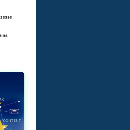
ozesse
eins