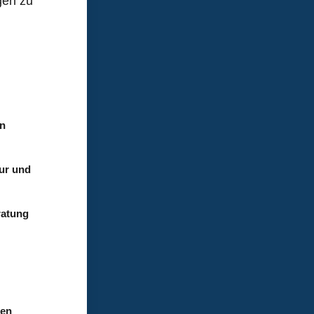
gen zu
en
tur und
ratung
den