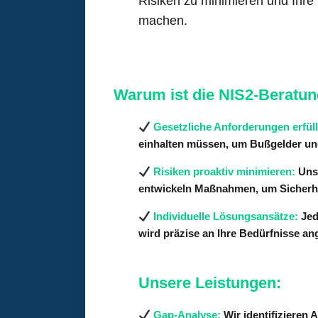
Risiken zu minimieren und Ihr
machen.
Warum ist die NIS2-Beratu
Gesetzliche Anforderungen erfüll
einhalten müssen, um Bußgelder un
Risiken proaktiv minimieren:
Unse
entwickeln Maßnahmen, um Sicherhe
Individuelle Lösungsansätze:
Jed
wird präzise an Ihre Bedürfnisse an
Unsere Leistungen:
Gap-Analyse:
Wir identifizieren