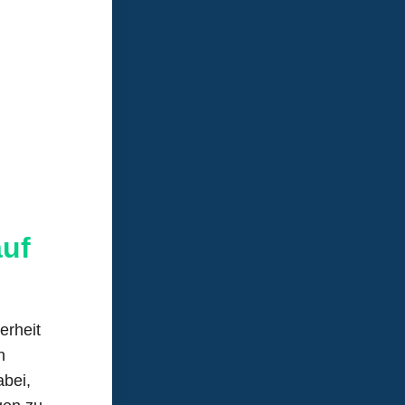
auf
erheit
n
abei,