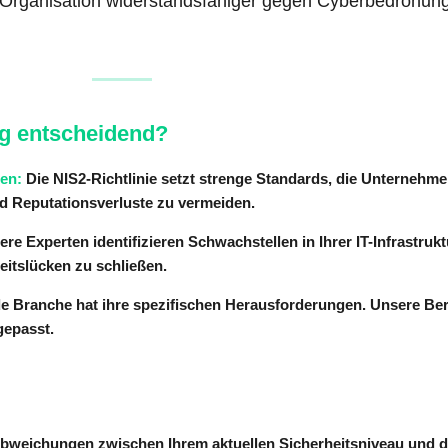
e Organisation widerstandsfähiger gegen Cyberbedrohun
ng entscheidend?
en:
Die NIS2-Richtlinie setzt strenge Standards, die Unternehm
d Reputationsverluste zu vermeiden.
re Experten identifizieren Schwachstellen in Ihrer IT-Infrastruk
itslücken zu schließen.
e Branche hat ihre spezifischen Herausforderungen. Unsere Be
gepasst.
 Abweichungen zwischen Ihrem aktuellen Sicherheitsniveau und 