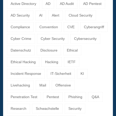
Active Directory
AD
AD Audit
AD Pentest
AD Security
AI
Alert
Cloud Security
Compliance
Convention
CVE
Cyberangriff
Cyber Crime
Cyber Security
Cybersecurity
Datenschutz
Disclosure
Ethical
Ethical Hacking
Hacking
IETF
Incident Response
IT-Sicherheit
KI
Livehacking
Mail
Offensive
Penetration Test
Pentest
Phishing
Q&A
Research
Schwachstelle
Security