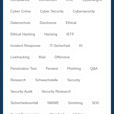
Cyber Crime
Cyber Security
Cybersecurity
Datenschutz
Disclosure
Ethical
Ethical Hacking
Hacking
IETF
Incident Response
IT-Sicherheit
KI
Livehacking
Mail
Offensive
Penetration Test
Pentest
Phishing
Q&A
Research
Schwachstelle
Security
Security Audit
Security Research
Sicherheitsvorfall
SMIME
Smishing
SOC