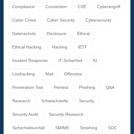
Compliance
Convention
CVE
Cyberangriff
Cyber Crime
Cyber Security
Cybersecurity
Datenschutz
Disclosure
Ethical
Ethical Hacking
Hacking
IETF
Incident Response
IT-Sicherheit
KI
Livehacking
Mail
Offensive
Penetration Test
Pentest
Phishing
Q&A
Research
Schwachstelle
Security
Security Audit
Security Research
Sicherheitsvorfall
SMIME
Smishing
SOC