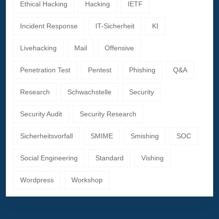
Ethical Hacking
Hacking
IETF
Incident Response
IT-Sicherheit
KI
Livehacking
Mail
Offensive
Penetration Test
Pentest
Phishing
Q&A
Research
Schwachstelle
Security
Security Audit
Security Research
Sicherheitsvorfall
SMIME
Smishing
SOC
Social Engineering
Standard
Vishing
Wordpress
Workshop