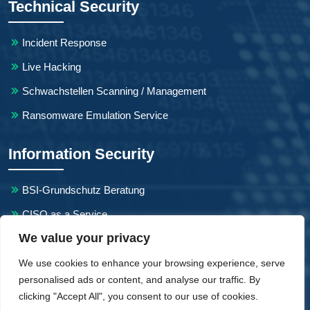
Technical Security
Incident Response
Live Hacking
Schwachstellen Scanning / Management
Ransomware Emulation Service
Information Security
BSI-Grundschutz Beratung
CISO as a Service
We value your privacy
NIS2-Beratung
We use cookies to enhance your browsing experience, serve
personalised ads or content, and analyse our traffic. By
clicking "Accept All", you consent to our use of cookies.
Copyright Mint Secure GmbH. All Rights Reserved.