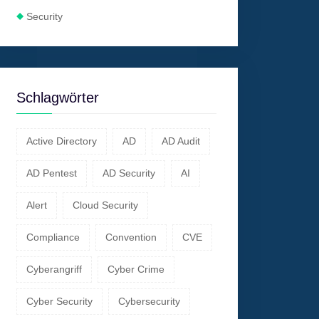
Security
Schlagwörter
Active Directory
AD
AD Audit
AD Pentest
AD Security
AI
Alert
Cloud Security
Compliance
Convention
CVE
Cyberangriff
Cyber Crime
Cyber Security
Cybersecurity