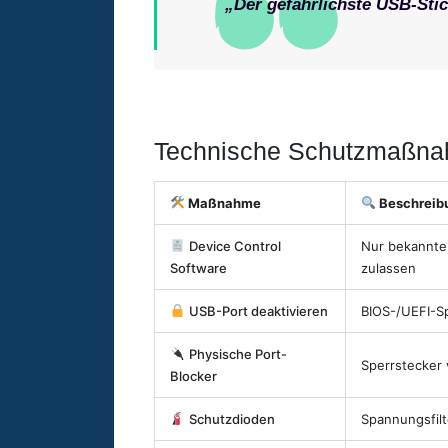
„Der gefährlichste USB-Stick
Technische Schutzmaßn
Maßnahme
Beschreib
Device Control
Nur bekannte
Software
zulassen
USB-Port deaktivieren
BIOS-/UEFI-Sp
Physische Port-
Sperrstecker 
Blocker
Schutzdioden
Spannungsfilt