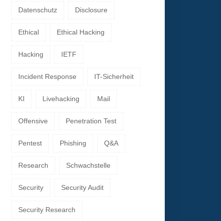
Datenschutz
Disclosure
Ethical
Ethical Hacking
Hacking
IETF
Incident Response
IT-Sicherheit
KI
Livehacking
Mail
Offensive
Penetration Test
Pentest
Phishing
Q&A
Research
Schwachstelle
Security
Security Audit
Security Research