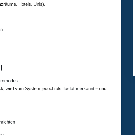
nzräume, Hotels, Unis).
en
l
Tarnmodus
ck, wird vom System jedoch als
Tastatur erkannt
– und
nrichten
en