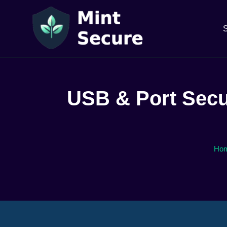
S
USB & Port Secu
Ho