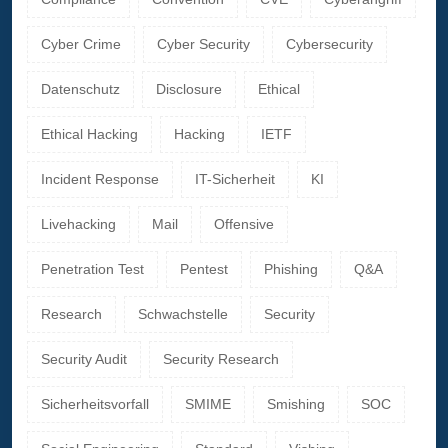
Cyber Crime
Cyber Security
Cybersecurity
Datenschutz
Disclosure
Ethical
Ethical Hacking
Hacking
IETF
Incident Response
IT-Sicherheit
KI
Livehacking
Mail
Offensive
Penetration Test
Pentest
Phishing
Q&A
Research
Schwachstelle
Security
Security Audit
Security Research
Sicherheitsvorfall
SMIME
Smishing
SOC